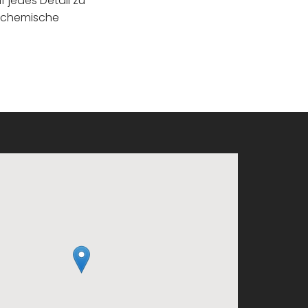
f jedes Detail zu
h chemische